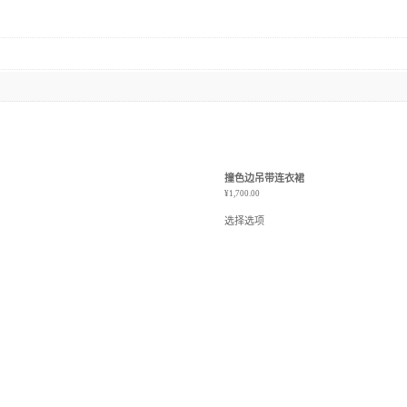
撞色边吊带连衣裙
¥
1,700.00
选择选项