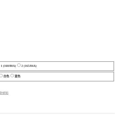
1 (160/80A)
2 (165/84A)
白色
蓝色
针织衫