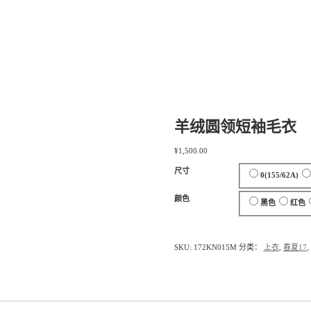
羊绒圆领短袖毛衣
¥
1,500.00
尺寸
0(155/62A)
颜色
黑色
红色
SKU:
172KN015M
分类：
上衣
,
春夏17
,