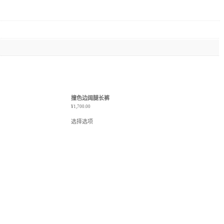
撞色边阔腿长裤
¥
1,700.00
选择选项