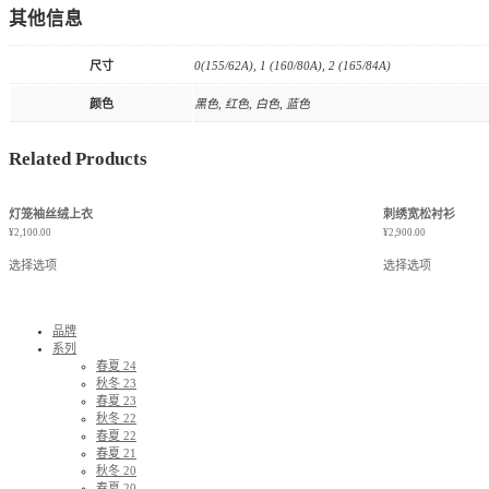
其他信息
尺寸
0(155/62A), 1 (160/80A), 2 (165/84A)
颜色
黑色, 红色, 白色, 蓝色
Related Products
灯笼袖丝绒上衣
刺绣宽松衬衫
¥
2,100.00
¥
2,900.00
选择选项
选择选项
品牌
系列
春夏 24
秋冬 23
春夏 23
秋冬 22
春夏 22
春夏 21
秋冬 20
春夏 20