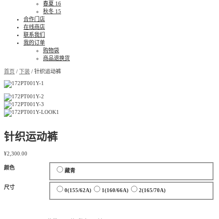
春夏 16
秋冬 15
合作门店
在线商店
联系我们
我的订单
购物袋
商品退换货
首页
/
下装
/ 针织运动裤
针织运动裤
¥
2,300.00
颜色
藏青
尺寸
0(155/62A)
1(160/66A)
2(165/70A)