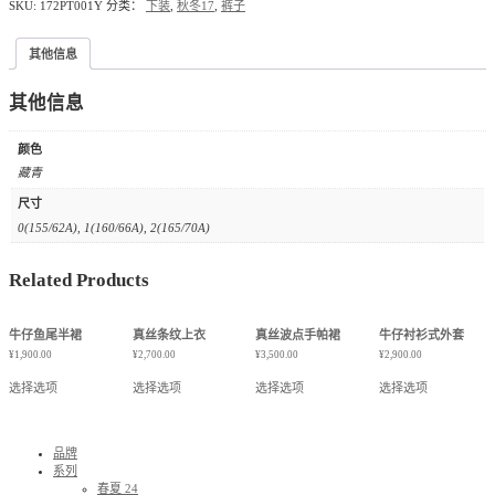
SKU:
172PT001Y
分类：
下装
,
秋冬17
,
裤子
其他信息
其他信息
颜色
藏青
尺寸
0(155/62A), 1(160/66A), 2(165/70A)
Related Products
牛仔鱼尾半裙
真丝条纹上衣
真丝波点手帕裙
牛仔衬衫式外套
¥
1,900.00
¥
2,700.00
¥
3,500.00
¥
2,900.00
选择选项
选择选项
选择选项
选择选项
品牌
系列
春夏 24