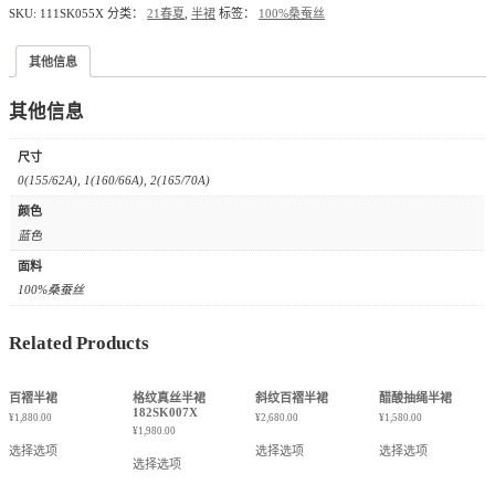
SKU:
111SK055X
分类：
21春夏
,
半裙
标签：
100%桑蚕丝
其他信息
其他信息
尺寸
0(155/62A), 1(160/66A), 2(165/70A)
颜色
蓝色
面料
100%桑蚕丝
Related Products
百褶半裙
格纹真丝半裙
斜纹百褶半裙
醋酸抽绳半裙
182SK007X
¥
1,880.00
¥
2,680.00
¥
1,580.00
¥
1,980.00
选择选项
选择选项
选择选项
选择选项